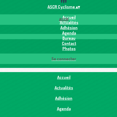
ASCR Cyclisme
▴
▾
Accueil
ASCR
Actualités
Adhésion
Agenda
Bureau
Contact
Photos
Se connecter
Accueil
Actualités
Adhésion
Agenda