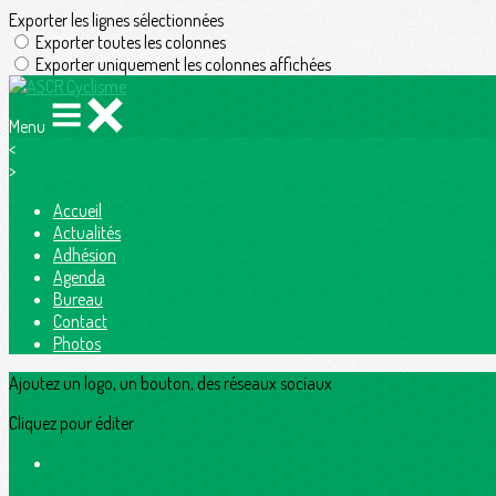
Exporter les lignes sélectionnées
Exporter toutes les colonnes
Exporter uniquement les colonnes affichées
Menu
<
>
Accueil
Actualités
Adhésion
Agenda
Bureau
Contact
Photos
Ajoutez un logo, un bouton, des réseaux sociaux
Cliquez pour éditer