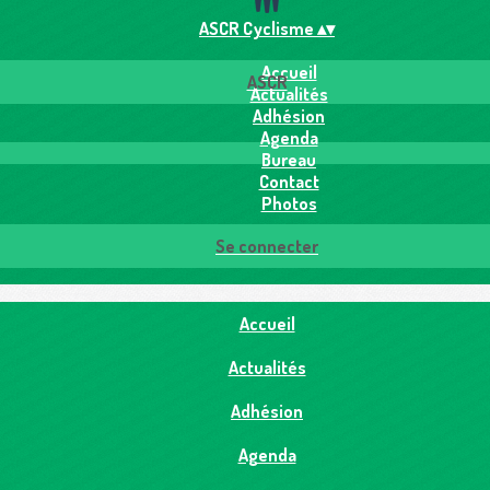
ASCR Cyclisme
▴
▾
Accueil
ASCR
Actualités
Adhésion
Agenda
Bureau
Contact
Photos
Se connecter
Accueil
Actualités
Adhésion
Agenda