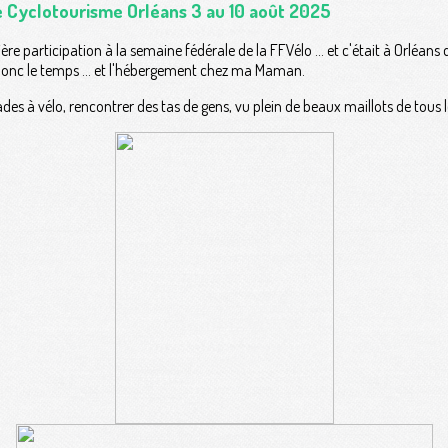
e Cyclotourisme Orléans 3 au 10 août 2025
mière participation à la semaine fédérale de la FFVélo ... et c'était à Orléans
s donc le temps ... et l'hébergement chez ma Maman.
des à vélo, rencontrer des tas de gens, vu plein de beaux maillots de tous l