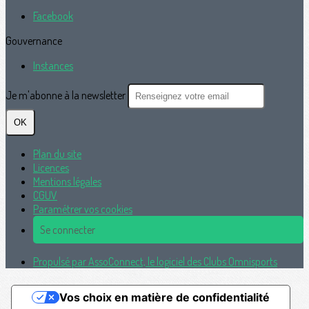
Facebook
Gouvernance
Instances
Je m'abonne à la newsletter
OK
Plan du site
Licences
Mentions légales
CGUV
Paramétrer vos cookies
Se connecter
Propulsé par AssoConnect, le logiciel des Clubs Omnisports
Vos choix en matière de confidentialité