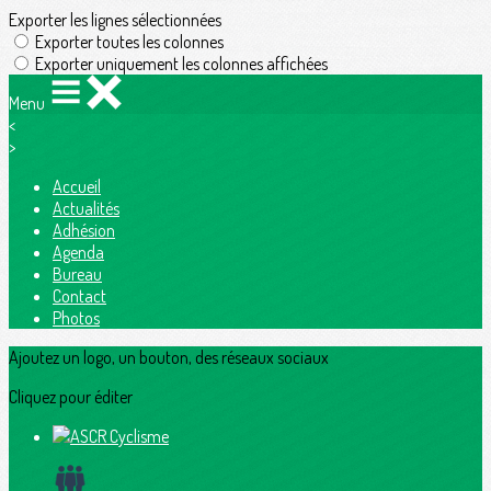
Exporter les lignes sélectionnées
Exporter toutes les colonnes
Exporter uniquement les colonnes affichées
Menu
<
>
Accueil
Actualités
Adhésion
Agenda
Bureau
Contact
Photos
Ajoutez un logo, un bouton, des réseaux sociaux
Cliquez pour éditer