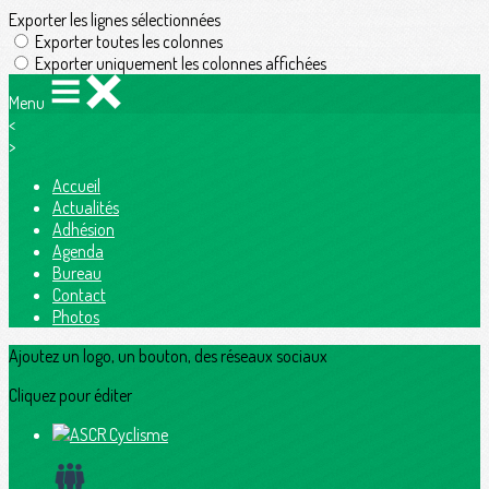
Exporter les lignes sélectionnées
Exporter toutes les colonnes
Exporter uniquement les colonnes affichées
Menu
<
>
Accueil
Actualités
Adhésion
Agenda
Bureau
Contact
Photos
Ajoutez un logo, un bouton, des réseaux sociaux
Cliquez pour éditer