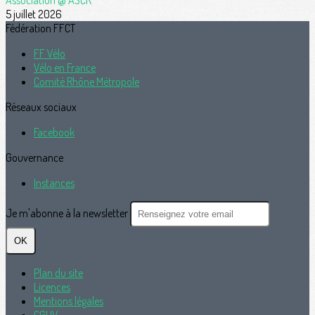
Association @ ASCR
5 juillet 2026
Fédération FFCT
FF Vélo
Vélo en France
Comité Rhône Métropole
Réseaux sociaux
Facebook
Gouvernance
Instances
Je m'abonne à la newsletter
OK
Plan du site
Licences
Mentions légales