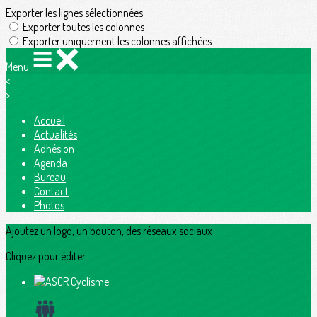
Exporter les lignes sélectionnées
Exporter toutes les colonnes
Exporter uniquement les colonnes affichées
Menu
<
>
Accueil
Actualités
Adhésion
Agenda
Bureau
Contact
Photos
Ajoutez un logo, un bouton, des réseaux sociaux
Cliquez pour éditer