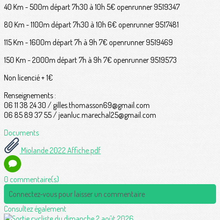
40 Km - 500m départ 7h30 à 10h 5€ openrunner 9519347
80 Km - 1100m départ 7h30 à 10h 6€ openrunner 9517481
115 Km - 1600m départ 7h à 9h 7€ openrunner 9519469
150 Km - 2000m départ 7h à 9h 7€ openrunner 9519573
Non licencié + 1€
Renseignements :
06 11 38 24 30 / gilles.thomasson69@gmail.com
06 85 89 37 55 / jeanluc.marechal25@gmail.com
Documents
Miolande 2022 Affiche.pdf
0 commentaire(s)
Connectez-vous pour laisser un commentaire
Consultez également