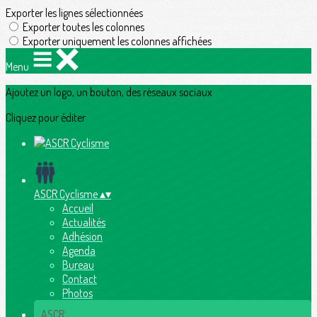
Exporter les lignes sélectionnées
Exporter toutes les colonnes
Exporter uniquement les colonnes affichées
Menu
Ajoutez un logo, un bouton, des réseaux sociaux
Cliquez pour éditer
ASCR Cyclisme
▴
▾
Accueil
Actualités
Adhésion
Agenda
Bureau
Contact
Photos
ASCR