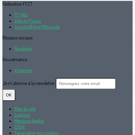
Fédération FFCT
FF Vélo
Vélo en France
Comité Rhône Métropole
Réseaux sociaux
Facebook
Gouvernance
Instances
Je m'abonne à la newsletter
OK
Plan du site
Licences
Mentions légales
CGUV
Paramétrer vos cookies